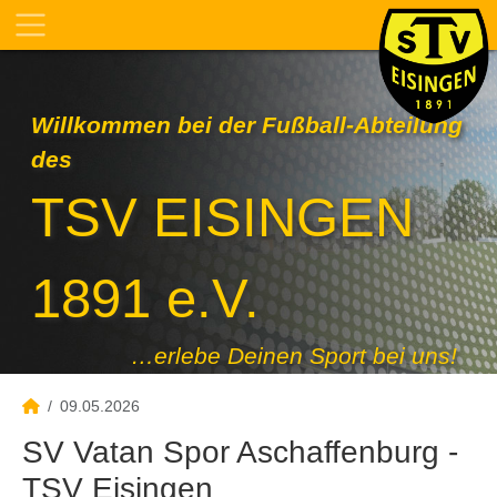
Willkommen bei der Fußball-Abteilung
des
TSV EISINGEN
1891 e.V.
…erlebe Deinen Sport bei uns!
09.05.2026
SV Vatan Spor Aschaffenburg -
TSV Eisingen