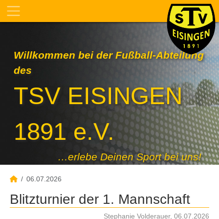
Willkommen bei der Fußball-Abteilung
des
TSV EISINGEN
1891 e.V.
…erlebe Deinen Sport bei uns!
06.07.2026
Blitzturnier der 1. Mannschaft
Stephanie Volderauer, 06.07.2026