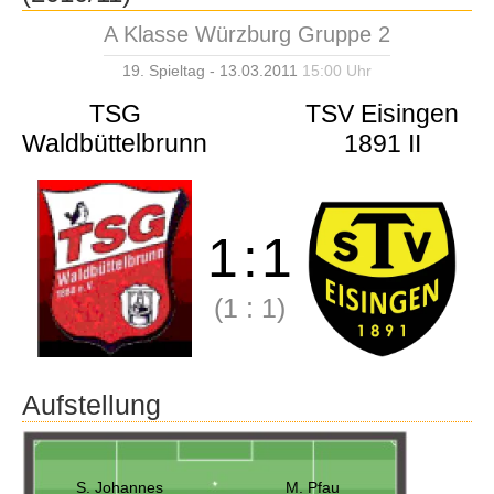
A Klasse Würzburg Gruppe 2
19. Spieltag - 13.03.2011
15:00 Uhr
TSG
TSV Eisingen
Waldbüttelbrunn
1891 II
1
:
1
(1
:
1)
Aufstellung
S. Johannes
M. Pfau