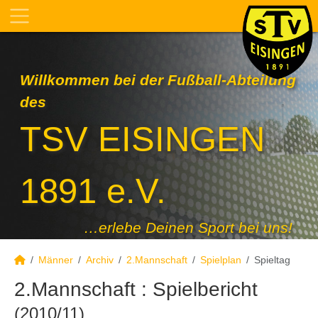
Willkommen bei der Fußball-Abteilung
des
TSV EISINGEN
1891 e.V.
…erlebe Deinen Sport bei uns!
Männer
Archiv
2.Mannschaft
Spielplan
Spieltag
2.Mannschaft :
Spielbericht
(2010/11)