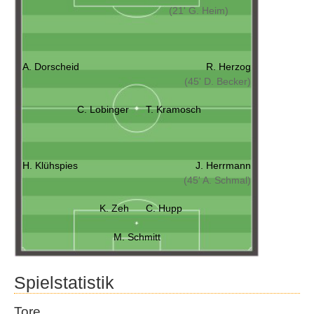
(21' G. Heim)
A. Dorscheid
R. Herzog
(45' D. Becker)
C. Lobinger
T. Kramosch
H. Klühspies
J. Herrmann
(45' A. Schmal)
K. Zeh
C. Hupp
M. Schmitt
Spielstatistik
Tore