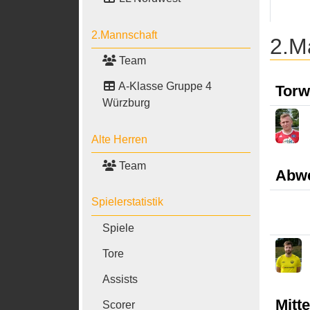
2.Mannschaft
2.M
Team
A-Klasse Gruppe 4
Torw
Würzburg
Alte Herren
Team
Abw
Spielerstatistik
Spiele
Tore
Assists
Mitte
Scorer