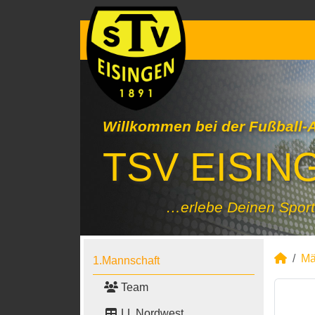
Willkommen bei der Fußball-
TSV EISING
…erlebe Deinen Sport
Mä
1.Mannschaft
Team
LL Nordwest