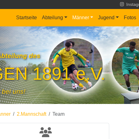
Insta
Startseite
Abteilung
Männer
Jugend
Fotos
Abteilung des
EN 1891 e.V.
 bei uns!
nner
2.Mannschaft
Team