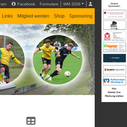
gram
Facebook
Formulare
WM 2026
Links
Mitglied werden
Shop
Sponsoring