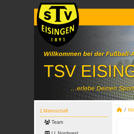
Willkommen bei der Fußball-
TSV EISING
…erlebe Deinen Sport
Mä
1.Mannschaft
Team
LL Nordwest