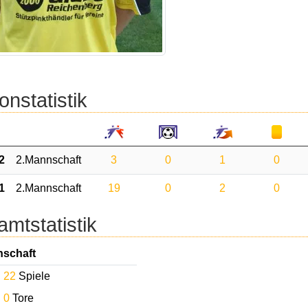
onstatistik
2
2.Mannschaft
3
0
1
0
1
2.Mannschaft
19
0
2
0
mtstatistik
nschaft
22
Spiele
0
Tore