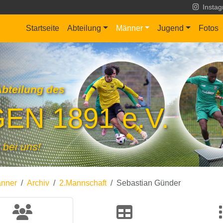
Insta
Startseite
Abteilung
Männer
Jugend
Fotos
Abteilung des
EN 1891 e.V.
 bei uns!
nner
Archiv
2.Mannschaft
Sebastian Günder