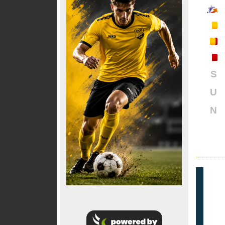
S
U
N