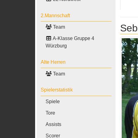
2.Mannschaft
Seb
Team
A-Klasse Gruppe 4
Würzburg
Alte Herren
Team
Spielerstatistik
Spiele
Tore
Assists
Scorer