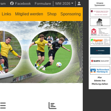
gram
Facebook
Formulare
WM 2026
Links
Mitglied werden
Shop
Sponsoring