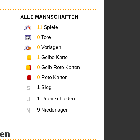
ALLE MANNSCHAFTEN
11
Spiele
0
Tore
0
Vorlagen
1
Gelbe Karte
0
Gelb-Rote Karten
0
Rote Karten
S
1 Sieg
U
1 Unentschieden
N
9 Niederlagen
ren