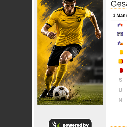
Gesa
1.Man
S
U
N