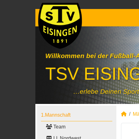
Willkommen bei der Fußball-
TSV EISING
…erlebe Deinen Sport
Mä
1.Mannschaft
Team
LL Nordwest