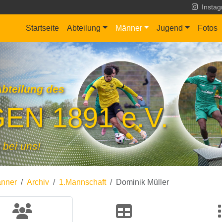
Insta
Startseite
Abteilung
Männer
Jugend
Fotos
Abteilung des
EN 1891 e.V.
 bei uns!
nner
Archiv
1.Mannschaft
Dominik Müller