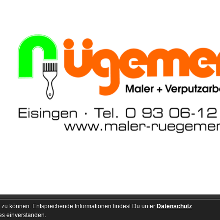
Besucherstatis
 zu können. Entsprechende Informationen findest Du unter
Datenschutz
.
es einverstanden.