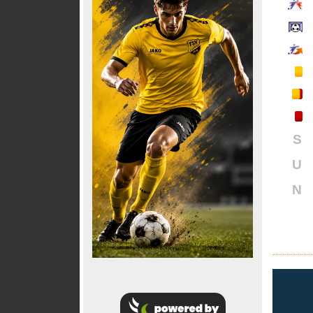
S
U
N