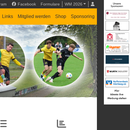
gram
Facebook
Formulare
WM 2026
Links
Mitglied werden
Shop
Sponsoring