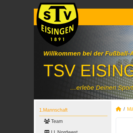
Willkommen bei der Fußball-
TSV EISING
…erlebe Deinen Sport
Mä
1.Mannschaft
Team
LL Nordwest