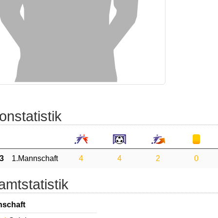
onstatistik
3
1.Mannschaft
4
4
2
0
mtstatistik
nschaft