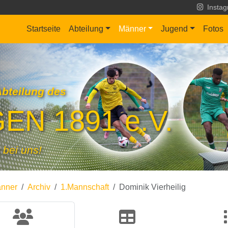
Insta
Startseite
Abteilung
Männer
Jugend
Fotos
Abteilung des
EN 1891 e.V.
 bei uns!
nner
Archiv
1.Mannschaft
Dominik Vierheilig