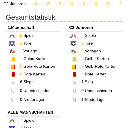
C2-Junioren
2
2
0
0
0
0
0
0
Gesamtstatistik
1.Mannschaft
C2-Junioren
5
Spiele
2
Spiele
2
Tore
2
Tore
1
Vorlage
0
Vorlagen
1
Gelbe Karte
0
Gelbe Karten
0
Gelb-Rote Karten
0
Gelb-Rote Karten
0
Rote Karten
0
Rote Karten
6 Siege
1 Sieg
S
S
0 Unentschieden
0 Unentschieden
U
U
0 Niederlagen
1 Niederlage
N
N
ALLE MANNSCHAFTEN
7
Spiele
4
Tore