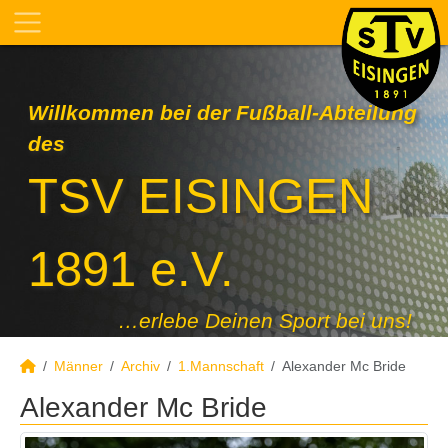
Willkommen bei der Fußball-Abteilung
des
TSV EISINGEN
1891 e.V.
…erlebe Deinen Sport bei uns!
Männer
Archiv
1.Mannschaft
Alexander Mc Bride
Alexander Mc Bride