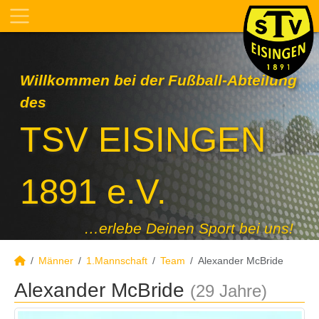
Willkommen bei der Fußball-Abteilung
des
TSV EISINGEN
1891 e.V.
…erlebe Deinen Sport bei uns!
Männer
1.Mannschaft
Team
Alexander McBride
Alexander McBride
(29 Jahre)