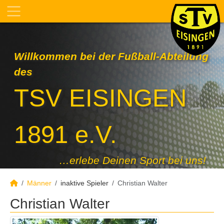
Willkommen bei der Fußball-Abteilung
des
TSV EISINGEN
1891 e.V.
…erlebe Deinen Sport bei uns!
Männer
inaktive Spieler
Christian Walter
Christian Walter