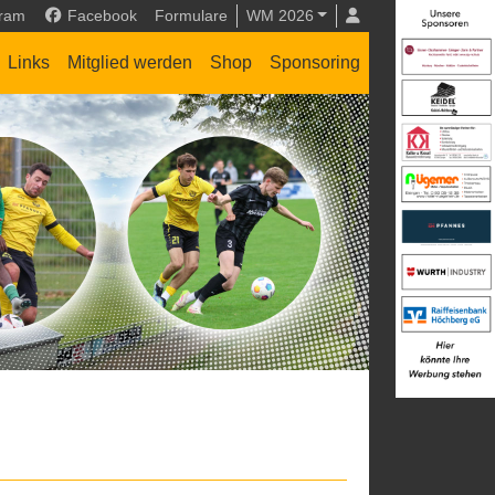
gram
Facebook
Formulare
WM 2026
Links
Mitglied werden
Shop
Sponsoring