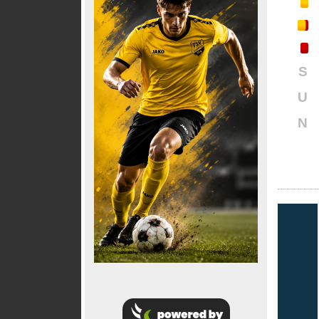
S
U
N