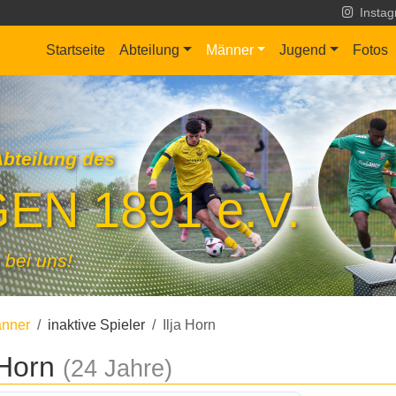
Insta
Startseite
Abteilung
Männer
Jugend
Fotos
Abteilung des
EN 1891 e.V.
 bei uns!
nner
inaktive Spieler
Ilja Horn
 Horn
(24 Jahre)