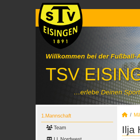
Willkommen bei der Fußball-
TSV EISING
…erlebe Deinen Sport
Mä
1.Mannschaft
Ilja
Team
LL Nordwest