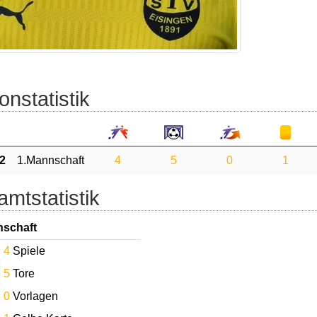
onstatistik
2
1.Mannschaft
4
5
0
1
mtstatistik
nschaft
4
Spiele
5
Tore
0
Vorlagen