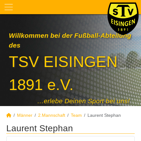
Willkommen bei der Fußball-Abteilung
des
TSV EISINGEN
1891 e.V.
…erlebe Deinen Sport bei uns!
Männer
2.Mannschaft
Team
Laurent Stephan
Laurent Stephan