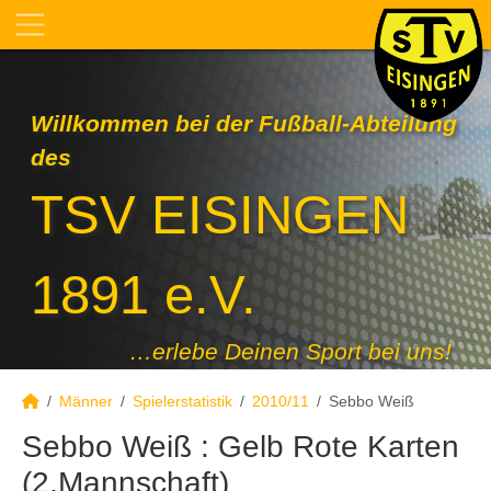
Willkommen bei der Fußball-Abteilung
des
TSV EISINGEN
1891 e.V.
…erlebe Deinen Sport bei uns!
Männer
Spielerstatistik
2010/11
Sebbo Weiß
Sebbo Weiß : Gelb Rote Karten
(2.Mannschaft)