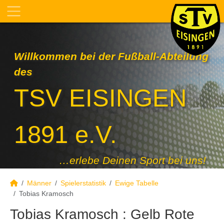
Willkommen bei der Fußball-Abteilung
des
TSV EISINGEN
1891 e.V.
…erlebe Deinen Sport bei uns!
Männer
Spielerstatistik
Ewige Tabelle
Tobias Kramosch
Tobias Kramosch : Gelb Rote