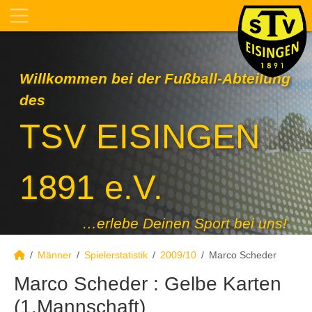
Willkommen bei der Fußball-Abteilung
des
TSV EISINGEN
1891 e.V.
…erlebe Deinen Sport bei uns!
Männer
Spielerstatistik
2009/10
Marco Scheder
Marco Scheder : Gelbe Karten
(1.Mannschaft)