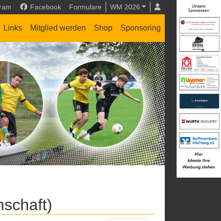
gram
Facebook
Formulare
WM 2026
Links
Mitglied werden
Shop
Sponsoring
nschaft)