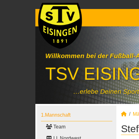
Willkommen bei der Fußball-
TSV EISING
…erlebe Deinen Sport
Mä
1.Mannschaft
Ste
Team
LL Nordwest