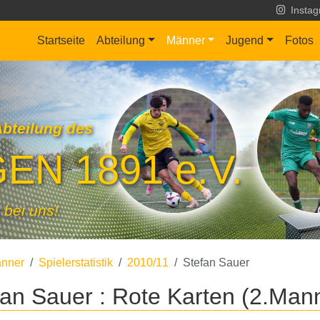
Insta
Startseite
Abteilung
Männer
Jugend
Fotos
Abteilung des
EN 1891 e.V.
 bei uns!
nner
Spielerstatistik
2010/11
Stefan Sauer
fan Sauer : Rote Karten (2.Man