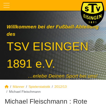
Willkommen bei der Fußball-Abteilung
des
TSV EISINGEN
1891 e.V.
…erlebe Deinen Sport bei uns!
Männer
Spielerstatistik
2012/13
Michael Fleischmann
Michael Fleischmann : Rote