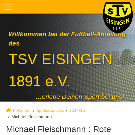
Willkommen bei der Fußball-Abteilung
des
TSV EISINGEN
1891 e.V.
…erlebe Deinen Sport bei uns!
Männer
Spielerstatistik
2014/15
Michael Fleischmann
Michael Fleischmann : Rote