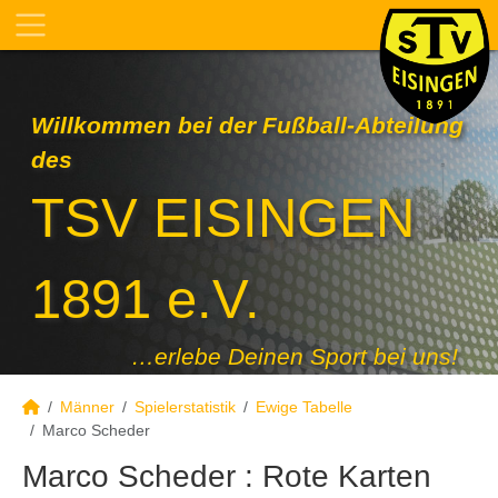
Willkommen bei der Fußball-Abteilung
des
TSV EISINGEN
1891 e.V.
…erlebe Deinen Sport bei uns!
Männer
Spielerstatistik
Ewige Tabelle
Marco Scheder
Marco Scheder : Rote Karten