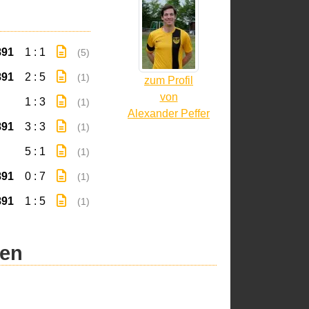
891
1 : 1
(5)
891
2 : 5
(1)
zum Profil
von
1 : 3
(1)
Alexander Peffer
891
3 : 3
(1)
5 : 1
(1)
891
0 : 7
(1)
891
1 : 5
(1)
ren