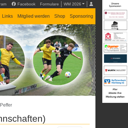
gram
Facebook
Formulare
WM 2026
Links
Mitglied werden
Shop
Sponsoring
Peffer
nnschaften)