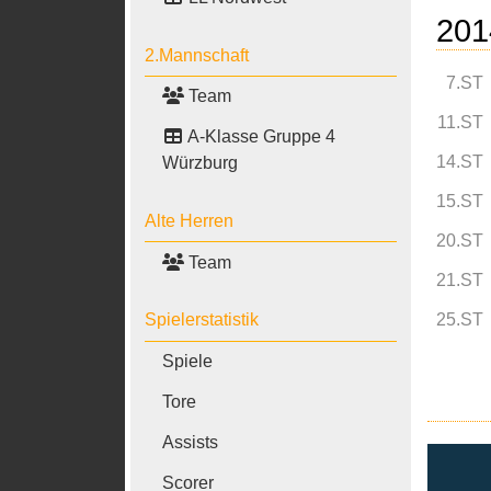
201
2.Mannschaft
7.ST
Team
11.ST
A-Klasse Gruppe 4
14.ST
Würzburg
15.ST
Alte Herren
20.ST
Team
21.ST
25.ST
Spielerstatistik
Spiele
Tore
Assists
Scorer