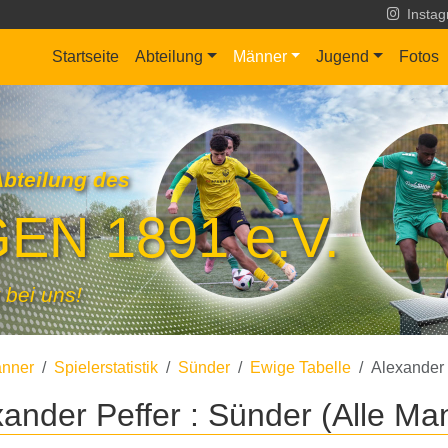
Insta
Startseite
Abteilung
Männer
Jugend
Fotos
Abteilung des
EN 1891 e.V.
 bei uns!
nner
Spielerstatistik
Sünder
Ewige Tabelle
Alexander 
xander Peffer : Sünder (Alle Ma