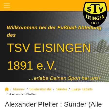
Willkommen bei der Fußball-Abteilung
des
TSV EISINGEN
1891 e.V.
…erlebe Deinen Sport bei uns!
Männer
Spielerstatistik
Sünder
Ewige Tabelle
Alexander Pfeffer
Alexander Pfeffer : Sünder (Alle