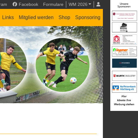
gram
Facebook
Formulare
WM 2026
Links
Mitglied werden
Shop
Sponsoring