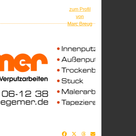
zum Profil
von
Marc Breug