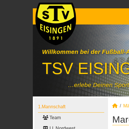
Willkommen bei der Fußball-
TSV EISING
…erlebe Deinen Sport
Mä
1.Mannschaft
Mar
Team
LL Nordwest