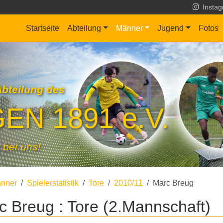
Insta
Startseite
Abteilung
Männer
Jugend
Fotos
Abteilung des
EN 1891 e.V.
 bei uns!
nner
Spielerstatistik
Tore
2010/11
Marc Breug
c Breug : Tore (2.Mannschaft)