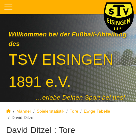
Willkommen bei der Fußball-Abteilung
des
TSV EISINGEN
1891 e.V.
…erlebe Deinen Sport bei uns!
Männer
Spielerstatistik
Tore
Ewige Tabelle
David Ditzel
David Ditzel : Tore