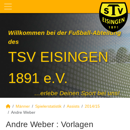
Willkommen bei der Fußball-Abteilung
des
TSV EISINGEN
1891 e.V.
…erlebe Deinen Sport bei uns!
Männer
Spielerstatistik
Assists
2014/15
Andre Weber
Andre Weber : Vorlagen