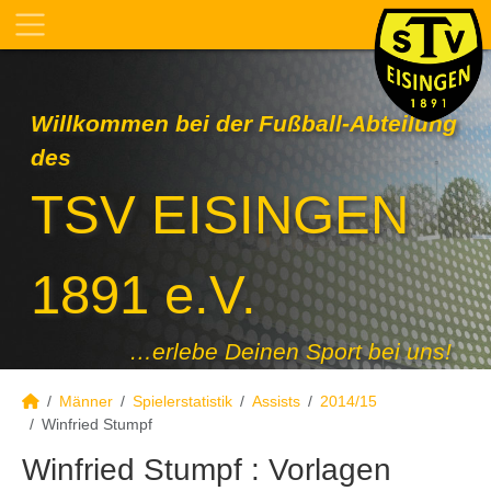
Willkommen bei der Fußball-Abteilung
des
TSV EISINGEN
1891 e.V.
…erlebe Deinen Sport bei uns!
Männer
Spielerstatistik
Assists
2014/15
Winfried Stumpf
Winfried Stumpf : Vorlagen