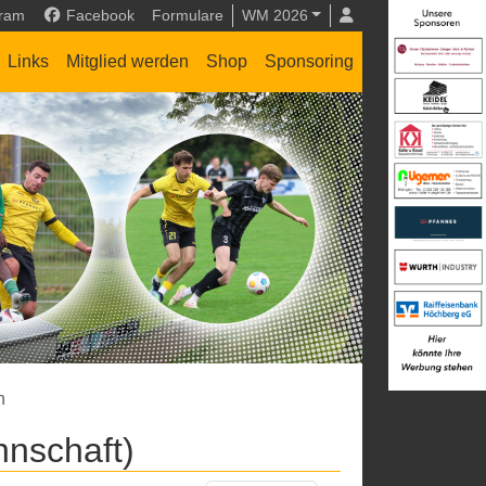
gram
Facebook
Formulare
WM 2026
Links
Mitglied werden
Shop
Sponsoring
n
nnschaft)