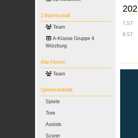
202
2.Mannschaft
7.ST
Team
8.ST
A-Klasse Gruppe 4
Würzburg
Alte Herren
Team
Spielerstatistik
Spiele
Tore
Assists
Scorer