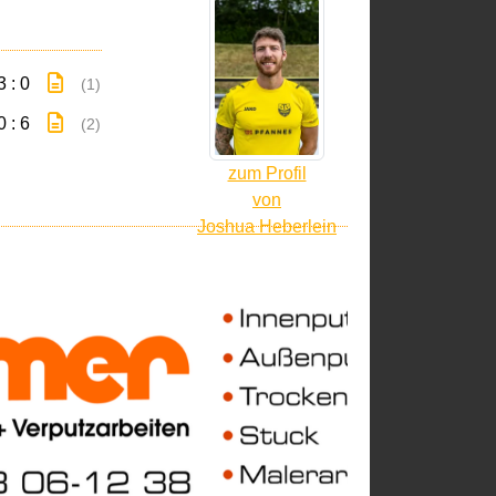
3 : 0
(1)
0 : 6
(2)
zum Profil
von
Joshua Heberlein