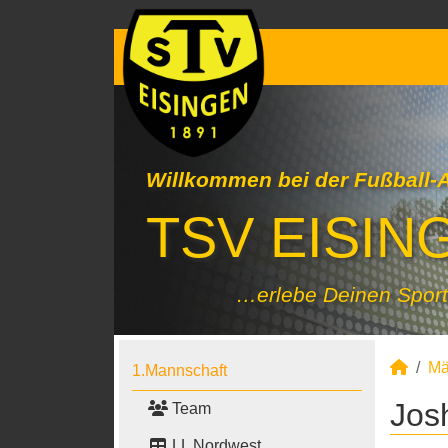
Willkommen bei der Fußball-
TSV EISING
…erlebe Deinen Sport
Mä
1.Mannschaft
Jos
Team
LL Nordwest