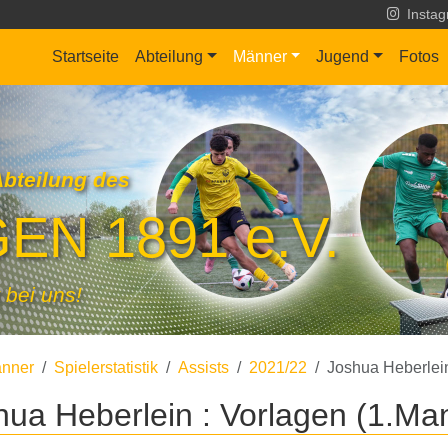
Insta
Startseite
Abteilung
Männer
Jugend
Fotos
Abteilung des
EN 1891 e.V.
 bei uns!
nner
Spielerstatistik
Assists
2021/22
Joshua Heberlei
hua Heberlein : Vorlagen (1.Ma