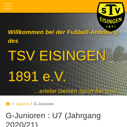
Willkommen bei der Fußball-Abteilung
des
TSV EISINGEN
1891 e.V.
…erlebe Deinen Sport bei uns!
Jugend
G-Junioren
G-Junioren :
U7 (Jahrgang
2020/21)