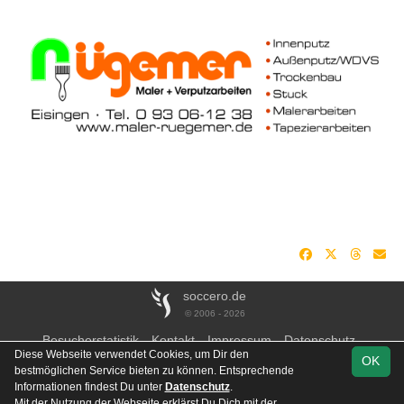
soccero.de
© 2006 - 2026
Besucherstatistik
Kontakt
Impressum
Datenschutz
Diese Webseite verwendet Cookies, um Dir den
OK
bestmöglichen Service bieten zu können. Entsprechende
Informationen findest Du unter
Datenschutz
.
Mit der Nutzung der Webseite erklärst Du Dich mit der