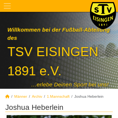
Willkommen bei der Fußball-Abteilung
des
TSV EISINGEN
1891 e.V.
…erlebe Deinen Sport bei uns!
Männer
Archiv
1.Mannschaft
Joshua Heberlein
Joshua Heberlein