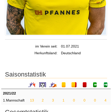
im Verein seit:
01.07.2021
Herkunftsland:
Deutschland
Saisonstatistik
2021/22
1.Mannschaft
13
2
3
1
0
0
0
4