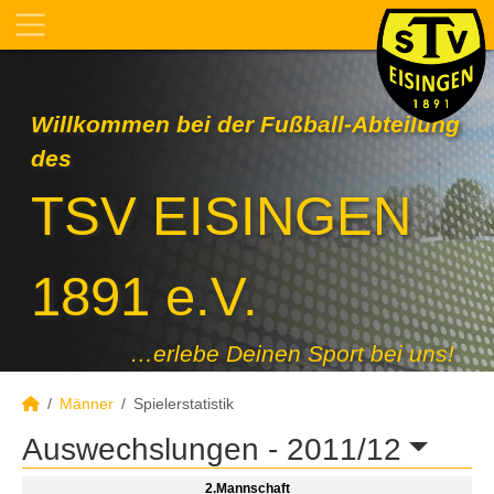
Willkommen bei der Fußball-Abteilung
des
TSV EISINGEN
1891 e.V.
…erlebe Deinen Sport bei uns!
Männer
Spielerstatistik
Auswechslungen -
2011/12
2.Mannschaft