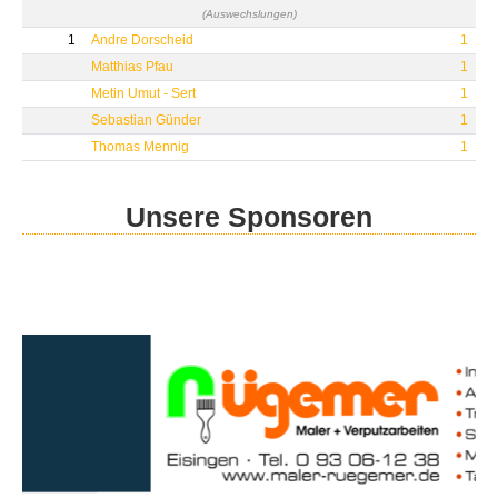
(Auswechslungen)
1
Andre Dorscheid
1
Matthias Pfau
1
Metin Umut - Sert
1
Sebastian Günder
1
Thomas Mennig
1
Unsere Sponsoren