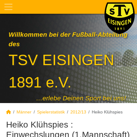
Willkommen bei der Fußball-Abteilung
des
TSV EISINGEN
1891 e.V.
…erlebe Deinen Sport bei uns!
Männer
Spielerstatistik
2012/13
Heiko Klühspies
Heiko Klühspies :
Einwechslungen (1.Mannschaft)