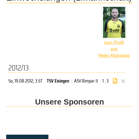
zum Profil
von
Heiko Klühspies
2012/13
So, 19.08.2012
, 3.ST
TSV Eisingen
:
ASV Rimpar II
1 : 3
(1)
Unsere Sponsoren