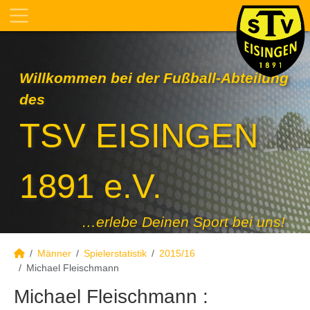
Willkommen bei der Fußball-Abteilung
des
TSV EISINGEN
1891 e.V.
…erlebe Deinen Sport bei uns!
Männer
Spielerstatistik
2015/16
Michael Fleischmann
Michael Fleischmann :