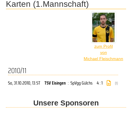
Karten (1.Mannschaft)
zum Profil
von
Michael Fleischmann
2010/11
So, 31.10.2010
, 13.ST
TSV Eisingen
:
SpVgg Gülchs
4 : 1
(1)
Unsere Sponsoren