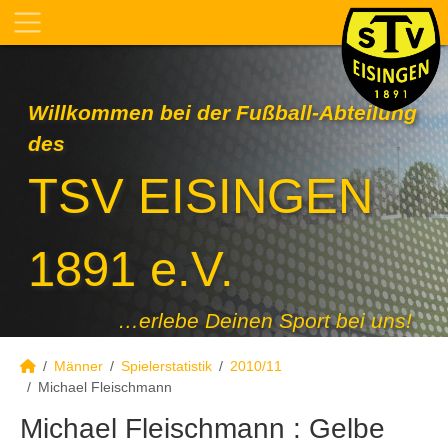
Willkommen bei der Fußball-Abteilung
des
TSV EISINGEN
1891 e.V.
…erlebe Deinen Sport bei uns!
Männer
Spielerstatistik
2010/11
Michael Fleischmann
Michael Fleischmann : Gelbe