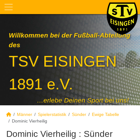
Willkommen bei der Fußball-Abteilung
des
TSV EISINGEN
1891 e.V.
…erlebe Deinen Sport bei uns!
Männer
Spielerstatistik
Sünder
Ewige Tabelle
Dominic Vierheilig
Dominic Vierheilig : Sünder