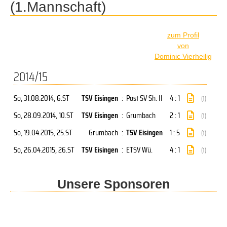
(1.Mannschaft)
zum Profil
von
Dominic Vierheilig
2014/15
So, 31.08.2014
, 6.ST
TSV Eisingen
:
Post SV Sh. II
4 : 1
(1)
So, 28.09.2014
, 10.ST
TSV Eisingen
:
Grumbach
2 : 1
(1)
So, 19.04.2015
, 25.ST
Grumbach
:
TSV Eisingen
1 : 5
(1)
So, 26.04.2015
, 26.ST
TSV Eisingen
:
ETSV Wü.
4 : 1
(1)
Unsere Sponsoren