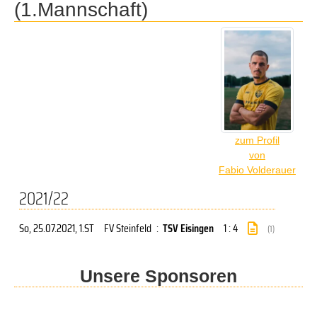
(1.Mannschaft)
zum Profil
von
Fabio Volderauer
2021/22
So, 25.07.2021
, 1.ST
FV Steinfeld
:
TSV Eisingen
1 : 4
(1)
Unsere Sponsoren