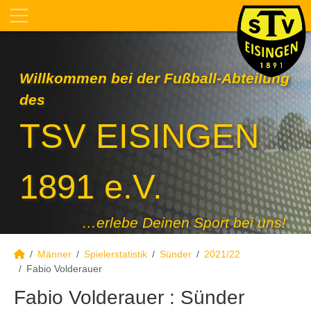
Willkommen bei der Fußball-Abteilung
des
TSV EISINGEN
1891 e.V.
…erlebe Deinen Sport bei uns!
Männer
Spielerstatistik
Sünder
2021/22
Fabio Volderauer
Fabio Volderauer : Sünder