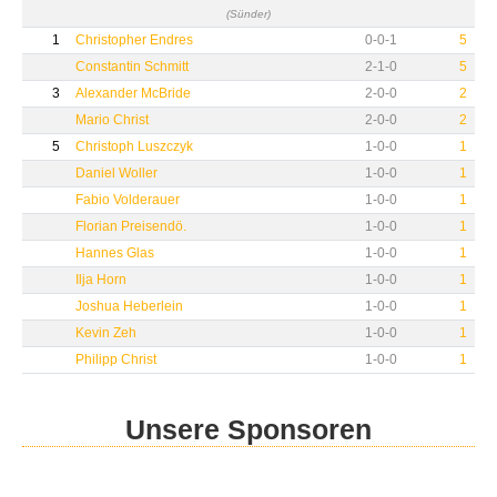
(Sünder)
1
Christopher Endres
0
-
0
-
1
5
Constantin Schmitt
2
-
1
-
0
5
3
Alexander McBride
2
-
0
-
0
2
Mario Christ
2
-
0
-
0
2
5
Christoph Luszczyk
1
-
0
-
0
1
Daniel Woller
1
-
0
-
0
1
Fabio Volderauer
1
-
0
-
0
1
Florian Preisendö.
1
-
0
-
0
1
Hannes Glas
1
-
0
-
0
1
Ilja Horn
1
-
0
-
0
1
Joshua Heberlein
1
-
0
-
0
1
Kevin Zeh
1
-
0
-
0
1
Philipp Christ
1
-
0
-
0
1
Unsere Sponsoren