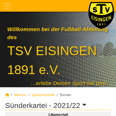
Willkommen bei der Fußball-Abteilung
des
TSV EISINGEN
1891 e.V.
…erlebe Deinen Sport bei uns!
Männer
Spielerstatistik
Sünder
Sünderkartei -
2021/22
1.Mannschaft