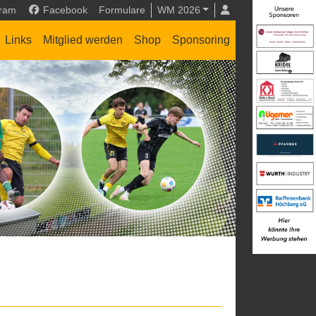
gram
Facebook
Formulare
WM 2026
Links
Mitglied werden
Shop
Sponsoring