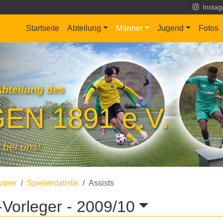
Insta
Startseite
Abteilung
Männer
Jugend
Fotos
Abteilung des
EN 1891 e.V.
 bei uns!
nner
Spielerstatistik
Assists
-Vorleger -
2009/10