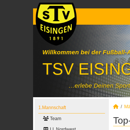
Willkommen bei der Fußball-
TSV EISING
…erlebe Deinen Sport
Mä
1.Mannschaft
Top
Team
LL Nordwest