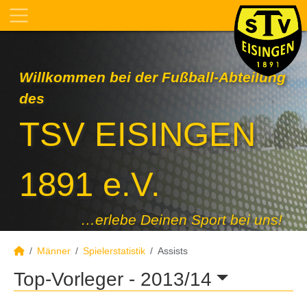
Willkommen bei der Fußball-Abteilung
des
TSV EISINGEN
1891 e.V.
…erlebe Deinen Sport bei uns!
Männer
Spielerstatistik
Assists
Top-Vorleger -
2013/14