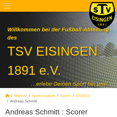
Willkommen bei der Fußball-Abteilung
des
TSV EISINGEN
1891 e.V.
…erlebe Deinen Sport bei uns!
Männer
Spielerstatistik
Scorer
2010/11
Andreas Schmitt
Andreas Schmitt : Scorer