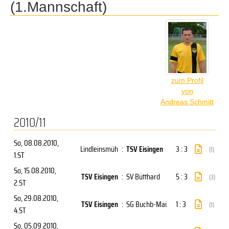
(1.Mannschaft)
zum Profil
von
Andreas Schmitt
2010/11
So, 08.08.2010
,
Lindleinsmüh
:
TSV Eisingen
3 : 3
(1)
1.ST
So, 15.08.2010
,
TSV Eisingen
:
SV Bütthard
5 : 3
(3)
2.ST
So, 29.08.2010
,
TSV Eisingen
:
SG Buchb-Mai
1 : 3
(1)
4.ST
So, 05.09.2010
,