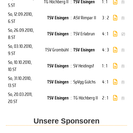
TG Höchberg II
:
TSV Eisingen
1 : 1
(1)
5.ST
So, 12.09.2010
,
TSV Eisingen
:
ASV Rimpar II
3 : 2
(1)
6.ST
So, 26.09.2010
,
TSV Eisingen
:
TSV Erlabrun
4 : 1
(2)
8.ST
So, 03.10.2010
,
TSV Grombühl
:
TSV Eisingen
4 : 3
(1)
9.ST
So, 10.10.2010
,
TSV Eisingen
:
SV Heidingsf
1 : 1
(1)
10.ST
So, 31.10.2010
,
TSV Eisingen
:
SpVgg Gülchs
4 : 1
(1)
13.ST
So, 20.03.2011
,
TSV Eisingen
:
TG Höchberg II
2 : 1
(1)
20.ST
Unsere Sponsoren