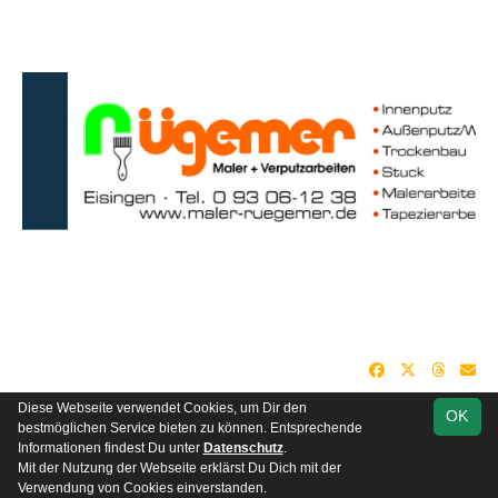
Diese Webseite verwendet Cookies, um Dir den
OK
soccero.de
bestmöglichen Service bieten zu können. Entsprechende
© 2006 - 2026
Informationen findest Du unter
Datenschutz
.
Mit der Nutzung der Webseite erklärst Du Dich mit der
Besucherstatistik
Kontakt
Impressum
Datenschutz
Verwendung von Cookies einverstanden.