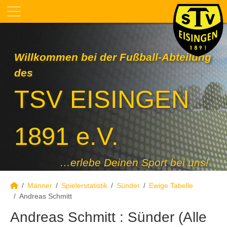
Willkommen bei der Fußball-Abteilung
des
TSV EISINGEN
1891 e.V.
…erlebe Deinen Sport bei uns!
Männer
Spielerstatistik
Sünder
Ewige Tabelle
Andreas Schmitt
Andreas Schmitt : Sünder (Alle