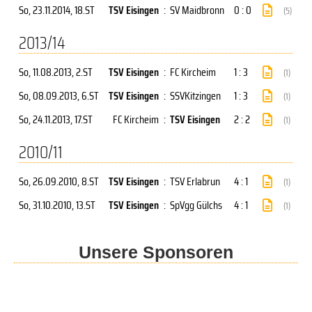
So, 23.11.2014
, 18.ST
TSV Eisingen
:
SV Maidbronn
0 : 0
(5)
2013/14
So, 11.08.2013
, 2.ST
TSV Eisingen
:
FC Kircheim
1 : 3
(1)
So, 08.09.2013
, 6.ST
TSV Eisingen
:
SSVKitzingen
1 : 3
(1)
So, 24.11.2013
, 17.ST
FC Kircheim
:
TSV Eisingen
2 : 2
(1)
2010/11
So, 26.09.2010
, 8.ST
TSV Eisingen
:
TSV Erlabrun
4 : 1
(1)
So, 31.10.2010
, 13.ST
TSV Eisingen
:
SpVgg Gülchs
4 : 1
(1)
Unsere Sponsoren