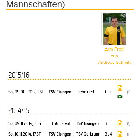
Mannschaften)
zum Profil
von
Andreas Schmitt
2015/16
So, 09.08.2015
, 2.ST
TSV Eisingen
:
Biebelried
6 : 0
(1)
(
)
2014/15
So, 09.11.2014
, 16.ST
TSG Estenf.
:
TSV Eisingen
3 : 1
(1)
So, 16.11.2014
, 17.ST
TSV Eisingen
:
TSV Gerbrunn
3 : 4
(1)