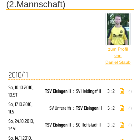
(2.Mannschaft)
zum Profil
von
Daniel Staub
2010/11
So, 10.10.2010
,
TSV Eisingen II
:
SV Heidingsf II
3 : 2
(1)
10.ST
So, 17.10.2010
,
SV Unteralth
:
TSV Eisingen II
5 : 2
(1)
11.ST
So, 24.10.2010
,
TSV Eisingen II
:
SG Hettstadt II
3 : 2
(1)
12.ST
So, 14.11.2010
,