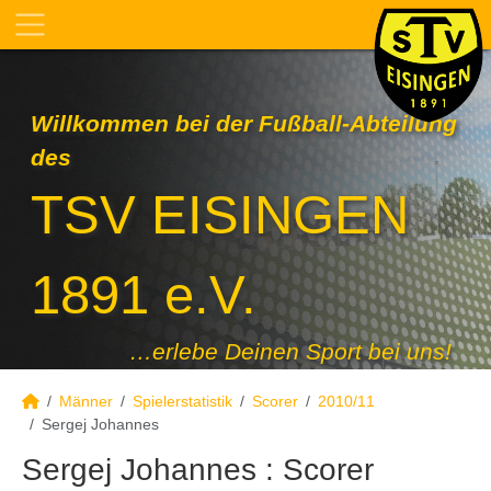
Willkommen bei der Fußball-Abteilung
des
TSV EISINGEN
1891 e.V.
…erlebe Deinen Sport bei uns!
Männer
Spielerstatistik
Scorer
2010/11
Sergej Johannes
Sergej Johannes : Scorer