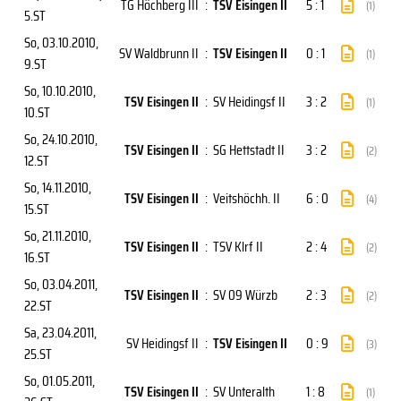
TG Höchberg III
:
TSV Eisingen II
5 : 1
(1)
5.ST
So, 03.10.2010
,
SV Waldbrunn II
:
TSV Eisingen II
0 : 1
(1)
9.ST
So, 10.10.2010
,
TSV Eisingen II
:
SV Heidingsf II
3 : 2
(1)
10.ST
So, 24.10.2010
,
TSV Eisingen II
:
SG Hettstadt II
3 : 2
(2)
12.ST
So, 14.11.2010
,
TSV Eisingen II
:
Veitshöchh. II
6 : 0
(4)
15.ST
So, 21.11.2010
,
TSV Eisingen II
:
TSV Klrf II
2 : 4
(2)
16.ST
So, 03.04.2011
,
TSV Eisingen II
:
SV 09 Würzb
2 : 3
(2)
22.ST
Sa, 23.04.2011
,
SV Heidingsf II
:
TSV Eisingen II
0 : 9
(3)
25.ST
So, 01.05.2011
,
TSV Eisingen II
:
SV Unteralth
1 : 8
(1)