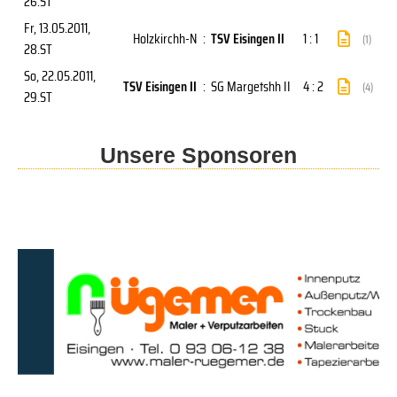
26.ST
Fr, 13.05.2011
,
Holzkirchh-N
:
TSV Eisingen II
1 : 1
(1)
28.ST
So, 22.05.2011
,
TSV Eisingen II
:
SG Margetshh II
4 : 2
(4)
29.ST
Unsere Sponsoren