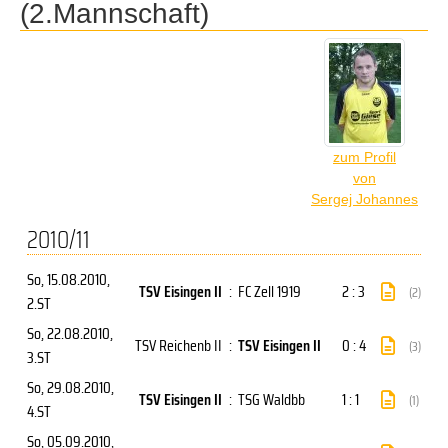
(2.Mannschaft)
zum Profil
von
Sergej Johannes
2010/11
So, 15.08.2010
,
TSV Eisingen II
:
FC Zell 1919
2 : 3
(2)
2.ST
So, 22.08.2010
,
TSV Reichenb II
:
TSV Eisingen II
0 : 4
(3)
3.ST
So, 29.08.2010
,
TSV Eisingen II
:
TSG Waldbb
1 : 1
(1)
4.ST
So, 05.09.2010
,